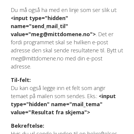
Du må også ha med en linje som ser slik ut:
<input type="hidden"
name="send_mail_til"
value="meg@mittdomene.no">
. Det er
fordi programmet skal se hvilken e-post
adresse den skal sende resultatene til. Bytt ut
meg@mittdomene.no med din e-post
adresse.
Til-felt:
Du kan også legge inn et felt som angir
temaet på mailen som sendes. Eks.:
<input
type="hidden" name="mail_tema"
value="Resultat fra skjema">
Bekreftelse:
Hvis du vil sende kunden til en bekreftelses-