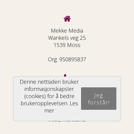
Mekke Media
Wankels veg 25
1539 Moss
Org. 950895837
Denne nettsiden bruker
informasjonskapsler
69 33 33 21
Jeg
(cookies) for å bedre
forstår!
brukeropplevelsen.
Les
mer
info@mekke.no