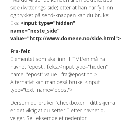
side (kvitterings-side) etter at han har fylt inn
og trykket på send-knappen kan du bruke:
Eks:
<input type="hidden"
name="neste_side"
value="http://www.domene.no/side.html">
Fra-felt
Elementet som skal inn i HTML'en må ha
navnet "epost", f.eks.:<input type="hidden"
name="epost" value="fra@epost.no">
Alternativt kan man også bruke: <input
type="text" name="epost">
Dersom du bruker "checkboxer" i ditt skjema
er det viktig at du setter [] etter navnet du
velger. Se i eksempelet nedenfor.