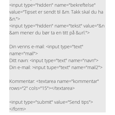
<input type="hidden" name="bekreftelse"
value="Tipset er sendt til &m. Takk skal du ha
&n.">
<input type="hidden" name="tekst" value="&n
&am mener du bør ta en titt på &url.">
Din venns e-mail: <input type="text"
name="mail">
Ditt navn: <input type="text" name="navn">
Din e-mail: >input tupe="text" name="mail2">
Kommentar: <textarea name="kommentar"
rows="2" cols="15"></textarea>
<input type="submit" value="Send tips">
</form>