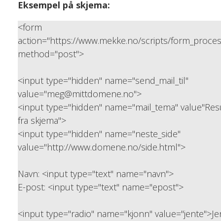
Eksempel på skjema:
<form
action="https://www.mekke.no/scripts/form_proce
method="post">
<input type="hidden" name="send_mail_til"
value="meg@mittdomene.no">
<input type="hidden" name="mail_tema" value"Resu
fra skjema">
<input type="hidden" name="neste_side"
value="http://www.domene.no/side.html">
Navn: <input type="text" name="navn">
E-post: <input type="text" name="epost">
<input type="radio" name="kjonn" value="jente">Je