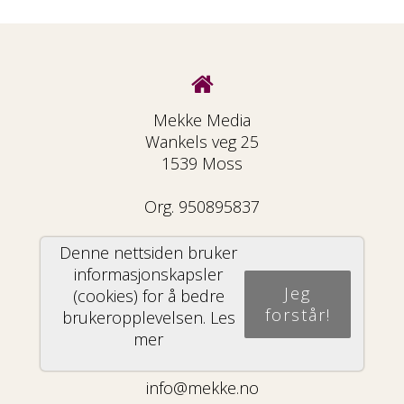
Mekke Media
Wankels veg 25
1539 Moss
Org. 950895837
Denne nettsiden bruker
informasjonskapsler
Jeg
(cookies) for å bedre
69 33 33 21
forstår!
brukeropplevelsen.
Les
mer
info@mekke.no