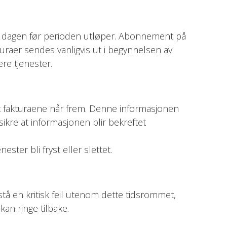
st dagen før perioden utløper. Abonnement på
raer sendes vanligvis ut i begynnelsen av
re tjenester.
t fakturaene når frem. Denne informasjonen
sikre at informasjonen blir bekreftet
ster bli fryst eller slettet.
tå en kritisk feil utenom dette tidsrommet,
kan ringe tilbake.