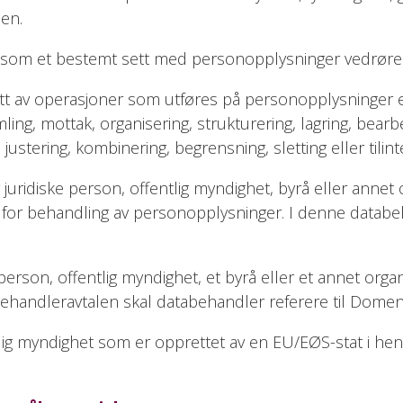
nen.
n som et bestemt sett med personopplysninger vedrøre
ett av operasjoner som utføres på personopplysninger e
mling, mottak, organisering, strukturering, lagring, bear
, justering, kombinering, begrensning, sletting eller tilint
 juridiske person, offentlig myndighet, byrå eller annet
or behandling av personopplysninger. I denne databeh
sk person, offentlig myndighet, et byrå eller et annet 
behandleravtalen skal databehandler referere til Dome
ig myndighet som er opprettet av en EU/EØS-stat i henho