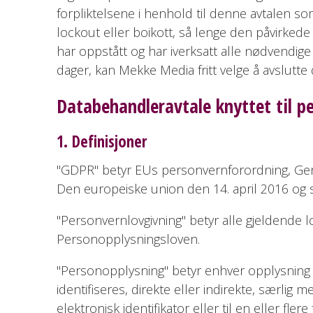
forpliktelsene i henhold til denne avtalen som 
lockout eller boikott, så lenge den påvirkede 
har oppstått og har iverksatt alle nødvendige
dager, kan Mekke Media fritt velge å avslutte
Databehandleravtale knyttet til p
1. Definisjoner
"GDPR" betyr EUs personvernforordning, Gen
Den europeiske union den 14. april 2016 og s
"Personvernlovgivning" betyr alle gjeldende 
Personopplysningsloven.
"Personopplysning" betyr enhver opplysning om
identifiseres, direkte eller indirekte, særlig 
elektronisk identifikator eller til en eller fl