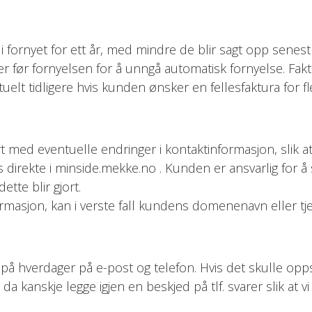
i fornyet for ett år, med mindre de blir sagt opp sene
før fornyelsen for å unngå automatisk fornyelse. Faktu
t tidligere hvis kunden ønsker en fellesfaktura for fle
 med eventuelle endringer i kontaktinformasjon, slik a
 direkte i minside.mekke.no . Kunden er ansvarlig for å 
tte blir gjort.
rmasjon, kan i verste fall kundens domenenavn eller tjene
på hverdager på e-post og telefon. Hvis det skulle opps
da kanskje legge igjen en beskjed på tlf. svarer slik at vi 