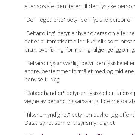
eller sosiale identiteten til den fysiske perso
"Den registrerte" betyr den fysiske persone
"Behandling" betyr enhver operasjon eller s
det er automatisert eller ikke, slik som innsa
bruk, overføring, formidling, tilgjengeliggjøring
"Behandlingsansvarlig" betyr den fysiske eller
andre, bestemmer formålet med og midlene f
henvise til deg.
"Databehandler" betyr en fysisk eller juridi
vegne av behandlingsansvarlig. I denne data
"Tilsynsmyndighet" betyr en uavhengig offentl
Datatilsynet som er tilsynsmyndighet.