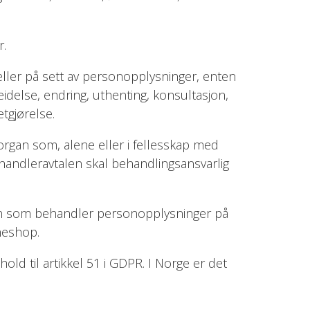
r.
ller på sett av personopplysninger, enten
beidelse, endring, uthenting, konsultasjon,
etgjørelse.
 organ som, alene eller i fellesskap med
andleravtalen skal behandlingsansvarlig
organ som behandler personopplysninger på
neshop.
ld til artikkel 51 i GDPR. I Norge er det