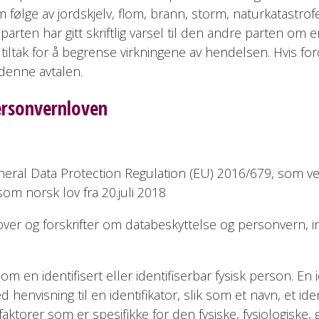
følge av jordskjelv, flom, brann, storm, naturkatastrofe,
parten har gitt skriftlig varsel til den andre parten om 
 tiltak for å begrense virkningene av hendelsen. Hvis f
 denne avtalen.
ersonvernloven
eral Data Protection Regulation (EU) 2016/679, som ve
om norsk lov fra 20.juli 2018
lover og forskrifter om databeskyttelse og personvern,
 en identifisert eller identifiserbar fysisk person. En 
med henvisning til en identifikator, slik som et navn, et 
ere faktorer som er spesifikke for den fysiske, fysiologisk