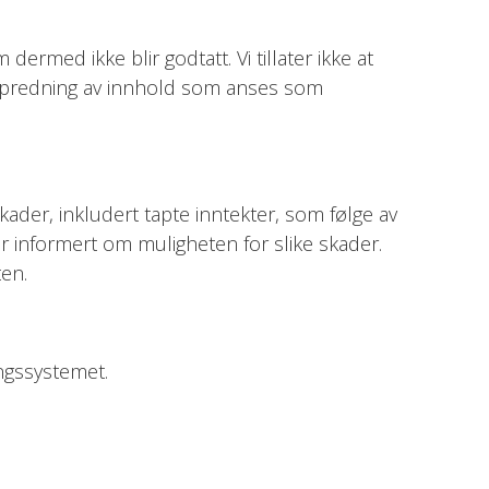
ermed ikke blir godtatt. Vi tillater ikke at
ke spredning av innhold som anses som
skader, inkludert tapte inntekter, som følge av
r informert om muligheten for slike skader.
ten.
ingssystemet.