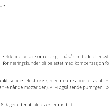
ide.
til gjeldende priser som er angitt på vår nettside eller av
 vil for næringskunder bli belastet med
kompensasjon for
nkt, sendes elektronisk, med mindre annet er avtalt. Hvi
nke når de mottar den), vil vi også sende purringen i pos
 dager etter at fakturaen er mottatt.