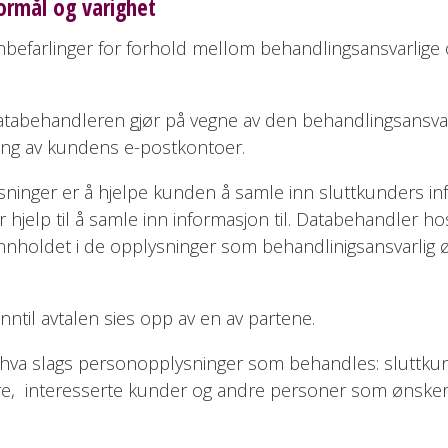
ormål og varighet
anbefarlinger for forhold mellom behandlingsansvarlige 
behandleren gjør på vegne av den behandlingsansvarlig
ng av kundens e-postkontoer.
ger er å hjelpe kunden å samle inn sluttkunders inform
jelp til å samle inn informasjon til. Databehandler ho
er innholdet i de opplysninger som behandlinigsansvarli
nntil avtalen sies opp av en av partene.
t hva slags personopplysninger som behandles: sluttkun
, interesserte kunder og andre personer som ønsker å 