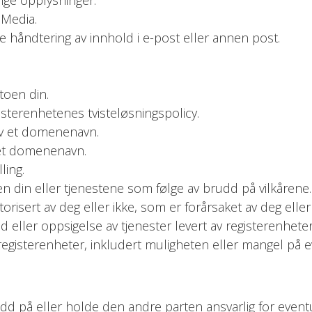
 Media.
e håndtering av innhold i e-post eller annen post.
toen din.
sterenhetenes tvisteløsningspolicy.
 av et domenenavn.
 et domenenavn.
ling.
n din eller tjenestene som følge av brudd på vilkårene.
orisert av deg eller ikke, som er forårsaket av deg eller
d eller oppsigelse av tjenester levert av registerenheter
 registerenheter, inkludert muligheten eller mangel på 
d på eller holde den andre parten ansvarlig for eventuel