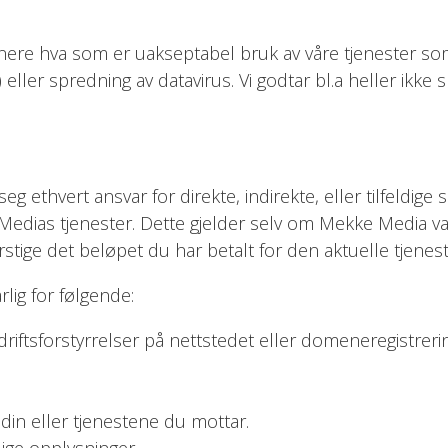
nere hva som er uakseptabel bruk av våre tjenester som d
t) eller spredning av datavirus. Vi godtar bl.a heller ik
 ethvert ansvar for direkte, indirekte, eller tilfeldige 
Medias tjenester. Dette gjelder selv om Mekke Media va
stige det beløpet du har betalt for den aktuelle tjenes
lig for følgende:
 driftsforstyrrelser på nettstedet eller domeneregistrer
din eller tjenestene du mottar.
lige opplysninger.