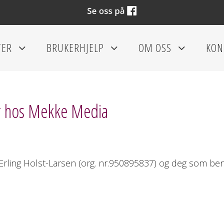
TER
BRUKERHJELP
OM OSS
KON
+
+
+
ter hos Mekke Media
ling Holst-Larsen (org. nr.
950895837
) og deg som beny