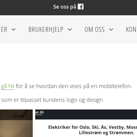
TER
BRUKERHJELP
OM OSS
KON
+
+
+
g
gå hit
for å se hvordan den vises på en mobiltelefon.
 som er tilpasset kundens logo og design.