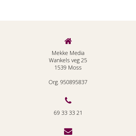
Mekke Media
Wankels veg 25
1539 Moss
Org. 950895837
69 33 33 21