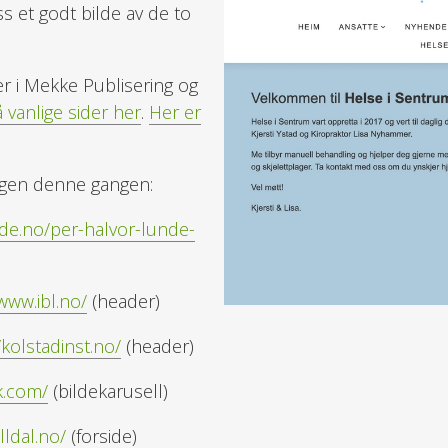
ss et godt bilde av de to
er i Mekke Publisering og
å vanlige sider her
.
Her er
ingen denne gangen:
de.no/per-halvor-lunde-
www.ibl.no/
(header)
/kolstadinst.no/
(header)
ek.com/
(bildekarusell)
lldal.no/
(forside)