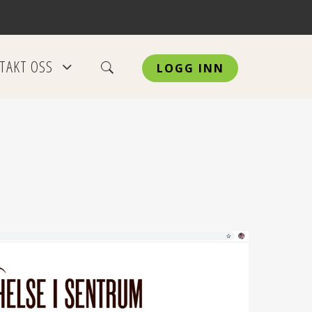
TAKT OSS
LOGG INN
+