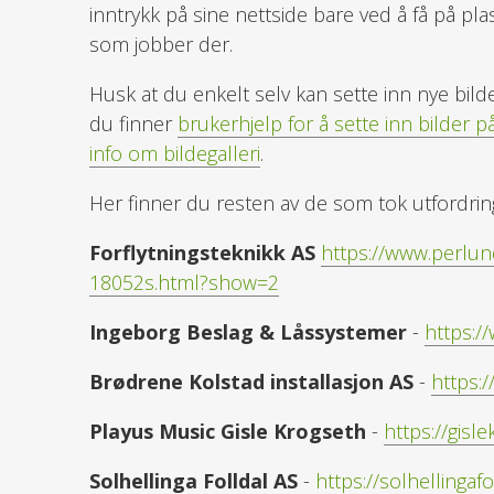
inntrykk på sine nettside bare ved å få på pla
som jobber der.
Husk at du enkelt selv kan sette inn nye bild
du finner
brukerhjelp for å sette inn bilder p
info om bildegalleri
.
Her finner du resten av de som tok utfordr
Forflytningsteknikk AS
https://www.perlun
18052s.html?show=2
Ingeborg Beslag & Låssystemer
-
https://
Brødrene Kolstad installasjon AS
-
https:/
Playus Music Gisle Krogseth
-
https://gisl
Solhellinga Folldal AS
-
https://solhellingafo