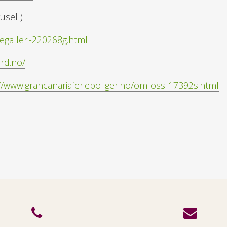
usell)
egalleri-220268g.html
rd.no/
//www.grancanariaferieboliger.no/om-oss-17392s.html