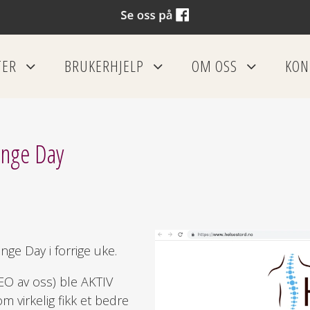
TER
BRUKERHJELP
OM OSS
KON
+
+
+
lenge Day
nge Day i forrige uke.
EO av oss) ble
AKTIV
m virkelig fikk et bedre