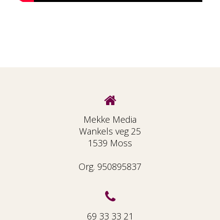
Mekke Media
Wankels veg 25
1539 Moss
Org. 950895837
69 33 33 21