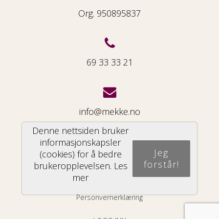
Org. 950895837
69 33 33 21
info@mekke.no
Denne nettsiden bruker
informasjonskapsler
Jeg
(cookies) for å bedre
Del nettside
forstår!
brukeropplevelsen.
Les
mer
Personvernerklæring