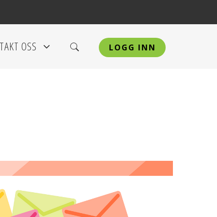
TAKT OSS
LOGG INN
+