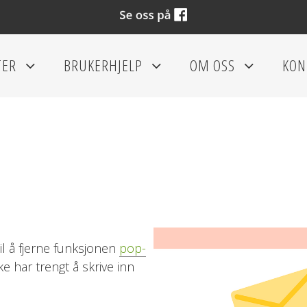
TER
BRUKERHJELP
OM OSS
KON
+
+
+
il å fjerne funksjonen
pop-
ke har trengt å skrive inn