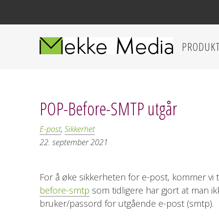
PRODUK
POP-Before-SMTP utgår
E-post
,
Sikkerhet
22. september 2021
For å øke sikkerheten for e-post, kommer vi t
before-smtp
som tidligere har gjort at man ik
bruker/passord for utgående e-post (smtp).