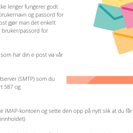
ke lenger fungerer godt
 brukernavn og passord for
ost gjør man det enkelt
 bruker/passord for
som har din e-post via vår
stserver (SMTP) som du
rt 587 og
tte IMAP-kontoen og sette den opp på nytt slik at du får
 innholdet)