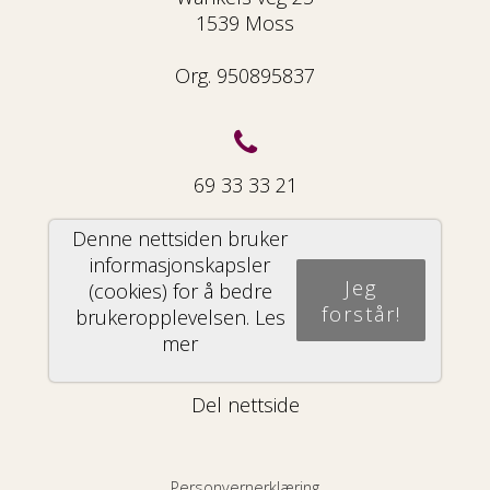
1539 Moss
Org. 950895837
69 33 33 21
Denne nettsiden bruker
informasjonskapsler
Jeg
(cookies) for å bedre
info@mekke.no
forstår!
brukeropplevelsen.
Les
mer
Del nettside
Personvernerklæring