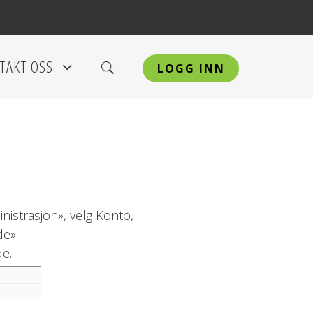
TAKT OSS
LOGG INN
+
nistrasjon», velg Konto,
de».
de.