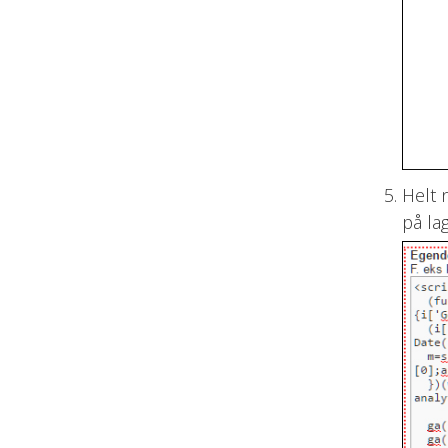
Helt 
på lag