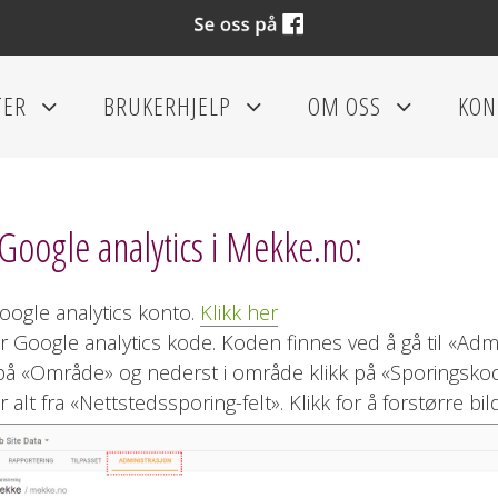
TER
BRUKERHJELP
OM OSS
KON
+
+
+
Google analytics i Mekke.no:
oogle analytics konto.
Klikk her
r Google analytics kode. Koden finnes ved å gå til «Admi
 på «Område» og nederst i område klikk på «Sporingsko
 alt fra «Nettstedssporing-felt». Klikk for å forstørre bil